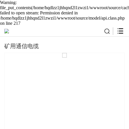
Warning:
file_put_contents(/home/hqdlzz1jhhqnd2l1zwzi1/wwwroot/source/cach
failed to open stream: Permission denied in
/home/hqdlzz1jhhqnd2l1zwzi1/wwwroot/source/model/api.class.php
on line 217
矿用通信电缆